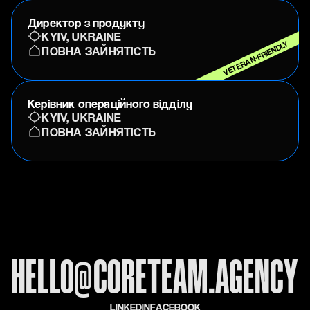
Директор з продукту
KYIV, UKRAINE
VETERAN-FRIENDLY
ПОВНА ЗАЙНЯТІСТЬ
Керівник операційного відділу
KYIV, UKRAINE
ПОВНА ЗАЙНЯТІСТЬ
HELLO@CORETEAM.AGENCY
L
I
N
K
E
D
I
N
F
A
C
E
B
O
O
K
L
I
N
K
E
D
I
N
F
A
C
E
B
O
O
K