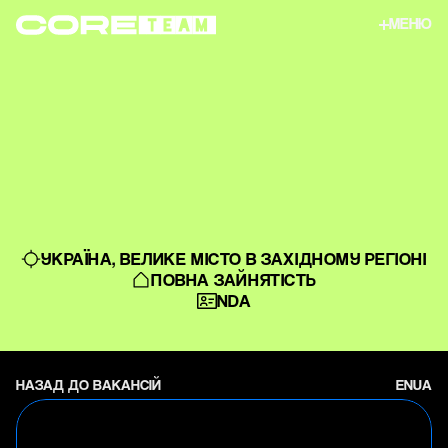
М
Е
Н
Ю
М
Е
Н
Ю
ІНЖЕНЕР
З
ПРОМИСЛОВИХ
ПРОЦЕСІВ
УКРАЇНА, ВЕЛИКЕ МІСТО В ЗАХІДНОМУ РЕГІОНІ
ПОВНА ЗАЙНЯТІСТЬ
NDA
Н
А
З
А
Д
Д
О
В
А
К
А
Н
С
І
Й
E
N
U
A
Н
А
З
А
Д
Д
О
В
А
К
А
Н
С
І
Й
E
N
U
A